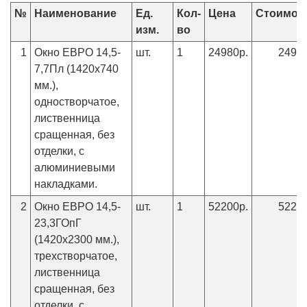
№
Наименование
Ед.
Кол-
Цена
Стоимос
изм.
во
1
Окно ЕВРО 14,5-
шт.
1
24980р.
24980
7,7Пл (1420х740
мм.),
одностворчатое,
лиственница
сращенная, без
отделки, с
алюминиевыми
накладками.
2
Окно ЕВРО 14,5-
шт.
1
52200р.
52200
23,3ГОпГ
(1420х2300 мм.),
трехстворчатое,
лиственница
сращенная, без
отделки, с