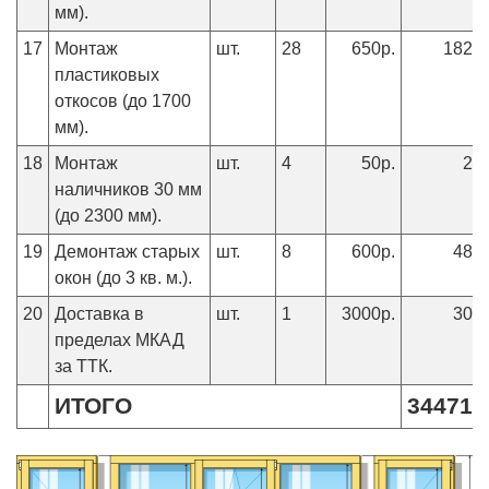
мм).
17
Монтаж
шт.
28
650р.
18200
пластиковых
откосов (до 1700
мм).
18
Монтаж
шт.
4
50р.
20
наличников 30 мм
(до 2300 мм).
19
Демонтаж старых
шт.
8
600р.
4800
окон (до 3 кв. м.).
20
Доставка в
шт.
1
3000р.
3000
пределах МКАД
за ТТК.
ИТОГО
344716