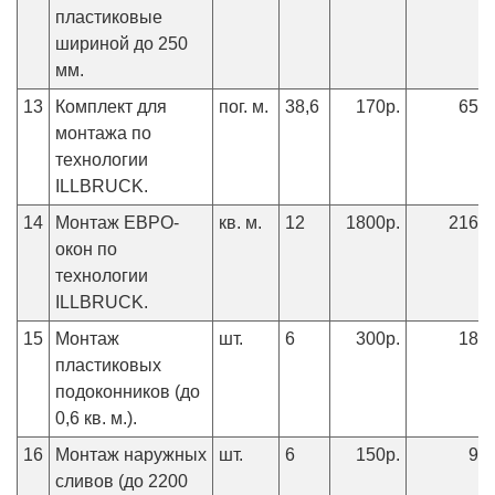
пластиковые
шириной до 250
мм.
13
Комплект для
пог. м.
38,6
170р.
6562
монтажа по
технологии
ILLBRUCK.
14
Монтаж ЕВРО-
кв. м.
12
1800р.
21600
окон по
технологии
ILLBRUCK.
15
Монтаж
шт.
6
300р.
1800
пластиковых
подоконников (до
0,6 кв. м.).
16
Монтаж наружных
шт.
6
150р.
90
сливов (до 2200