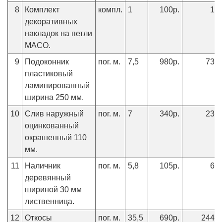
8
Комплект
компл.
1
100р.
10
декоративных
накладок на петли
МАСО.
9
Подоконник
пог. м.
7,5
980р.
7350
пластиковый
ламинированный
ширина 250 мм.
10
Слив наружный
пог. м.
7
340р.
2380
оцинкованный
окрашенный 110
мм.
11
Наличник
пог. м.
5,8
105р.
60
деревянный
шириной 30 мм
лиственница.
12
Откосы
пог. м.
35,5
690р.
24495