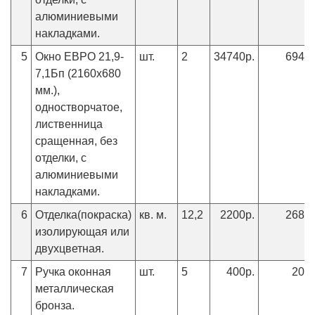
алюминиевыми
накладками.
5
Окно ЕВРО 21,9-
шт.
2
34740р.
69480
7,1Бп (2160х680
мм.),
одностворчатое,
лиственница
сращенная, без
отделки, с
алюминиевыми
накладками.
6
Отделка(покраска)
кв. м.
12,2
2200р.
26840
изолирующая или
двухцветная.
7
Ручка оконная
шт.
5
400р.
2000
металлическая
бронза.