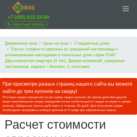
+7 (495) 615-34-80
Обратный звонок
Деревянные окна
Цены на окна
Стандартные дома
Расчет стоимости евроокон из сращенной лиственницы с
алюминиевыми накладками в панельные дома серии П-44T
(Двухкомнатная квартира (II тип), Дерево-алюминий, сращенная
лиственница, вариант «Эконом», С откосами)
При просмотре разных страниц нашего сайта вы можете
найти до трех купонов на скидку!
Итоговая скидка определяется как сумма скидок купонов. Во время действия другой
акции максимальная скидка определяется как наибольшая из скидки по акции и суммы
купонов. Найденные купоны действуют в течение 30 дней. Для получения скидки
необходимо предъявить номера купонов из 6 цифр при оформлении заказа.
Расчет стоимости