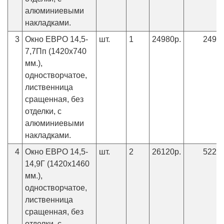
алюминиевыми
накладками.
3
Окно ЕВРО 14,5-
шт.
1
24980р.
24980
7,7Пп (1420х740
мм.),
одностворчатое,
лиственница
сращенная, без
отделки, с
алюминиевыми
накладками.
4
Окно ЕВРО 14,5-
шт.
2
26120р.
52240
14,9Г (1420х1460
мм.),
одностворчатое,
лиственница
сращенная, без
отделки, с