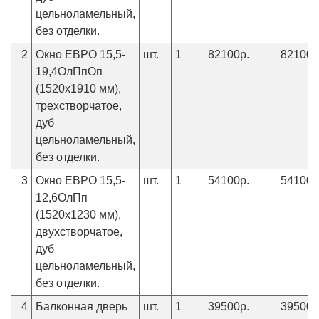
цельноламельный,
без отделки.
2
Окно ЕВРО 15,5-
шт.
1
82100р.
82100р
19,4ОлПпОп
(1520х1910 мм),
трехстворчатое,
дуб
цельноламельный,
без отделки.
3
Окно ЕВРО 15,5-
шт.
1
54100р.
54100р
12,6ОлПп
(1520х1230 мм),
двухстворчатое,
дуб
цельноламельный,
без отделки.
4
Балконная дверь
шт.
1
39500р.
39500р