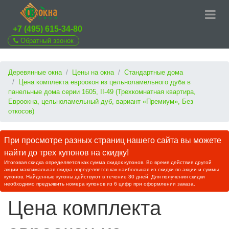
+7 (495) 615-34-80
Обратный звонок
Деревянные окна
Цены на окна
Стандартные дома
Цена комплекта евроокон из цельноламельного дуба в
панельные дома серии 1605, II-49 (Трехкомнатная квартира,
Евроокна, цельноламельный дуб, вариант «Премиум», Без
откосов)
При просмотре разных страниц нашего сайта вы можете
найти до трех купонов на скидку!
Итоговая скидка определяется как сумма скидок купонов. Во время действия другой
акции максимальная скидка определяется как наибольшая из скидки по акции и суммы
купонов. Найденные купоны действуют в течение 30 дней. Для получения скидки
необходимо предъявить номера купонов из 6 цифр при оформлении заказа.
Цена комплекта