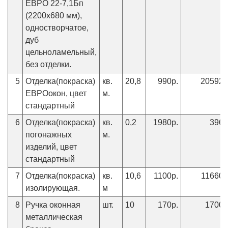
ЕВРО 22-7,1Бп
(2200х680 мм),
одностворчатое,
дуб
цельноламельный,
без отделки.
5
Отделка(покраска)
кв.
20,8
990р.
20592р
ЕВРОокон, цвет
м.
стандартный
6
Отделка(покраска)
кв.
0,2
1980р.
396р
погонажных
м.
изделий, цвет
стандартный
7
Отделка(покраска)
кв.
10,6
1100р.
11660р
изолирующая.
м
8
Ручка оконная
шт.
10
170р.
1700р
металлическая