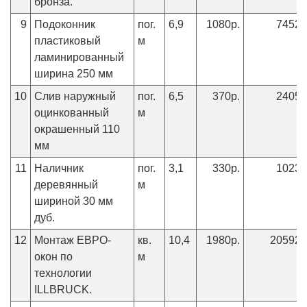
бронза.
9
Подоконник
пог.
6,9
1080р.
7452р
пластиковый
м
ламинированный
ширина 250 мм
10
Слив наружный
пог.
6,5
370р.
2405р
оцинкованный
м
окрашенный 110
мм
11
Наличник
пог.
3,1
330р.
1023р
деревянный
м
шириной 30 мм
дуб.
12
Монтаж ЕВРО-
кв.
10,4
1980р.
20592р
окон по
м
технологии
ILLBRUCK.