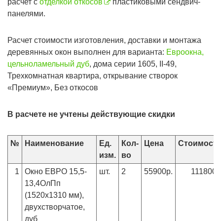
расчет с
отделкой откосов
пластиковыми сендвич-
панелями.
Расчет стоимости изготовления, доставки и монтажа
деревянных окон выполнен для варианта:
Евроокна,
цельноламельный дуб
, дома серии 1605, II-49,
Трехкомнатная квартира, открывание створок
«Премиум», Без откосов
В расчете не учтены действующие скидки
№
Наименование
Ед.
Кол-
Цена
Стоимост
изм.
во
1
Окно ЕВРО 15,5-
шт.
2
55900р.
111800р
13,4ОлПп
(1520х1310 мм),
двухстворчатое,
дуб