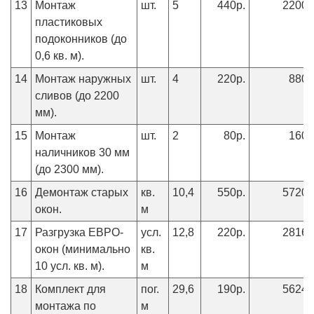
13
Монтаж
шт.
5
440р.
2200р
пластиковых
подоконников (до
0,6 кв. м).
14
Монтаж наружных
шт.
4
220р.
880р
сливов (до 2200
мм).
15
Монтаж
шт.
2
80р.
160р
наличников 30 мм
(до 2300 мм).
16
Демонтаж старых
кв.
10,4
550р.
5720р
окон.
м
17
Разгрузка ЕВРО-
усл.
12,8
220р.
2816р
окон (минимально
кв.
10 усл. кв. м).
м
18
Комплект для
пог.
29,6
190р.
5624р
монтажа по
м