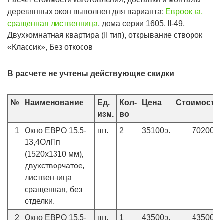
деревянных окон выполнен для варианта:
Евроокна,
сращенная лиственница
, дома серии 1605, II-49,
Двухкомнатная квартира (II тип), открывание створок
«Классик», Без откосов
В расчете не учтены действующие скидки
№
Наименование
Ед.
Кол-
Цена
Стоимость
изм.
во
1
Окно ЕВРО 15,5-
шт.
2
35100р.
70200р
13,4ОлПп
(1520х1310 мм),
двухстворчатое,
лиственница
сращенная, без
отделки.
2
Окно ЕВРО 15,5-
шт.
1
43500р.
43500р