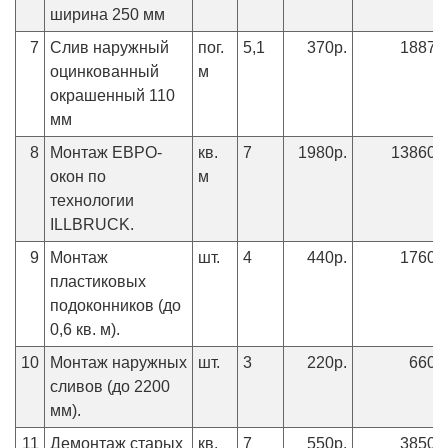
ширина 250 мм
7
Слив наружный
пог.
5,1
370р.
1887р
оцинкованный
м
окрашенный 110
мм
8
Монтаж ЕВРО-
кв.
7
1980р.
13860р
окон по
м
технологии
ILLBRUCK.
9
Монтаж
шт.
4
440р.
1760р
пластиковых
подоконников (до
0,6 кв. м).
10
Монтаж наружных
шт.
3
220р.
660р
сливов (до 2200
мм).
11
Демонтаж старых
кв.
7
550р.
3850р