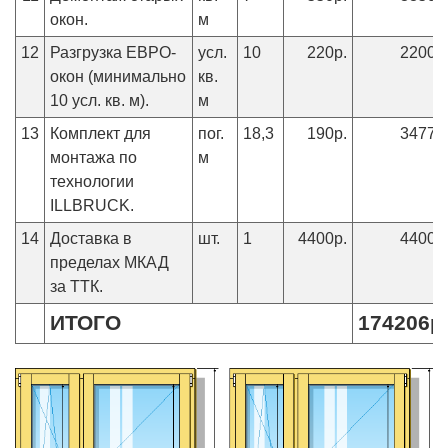
окон.
м
12
Разгрузка ЕВРО-
усл.
10
220р.
2200р
окон (минимально
кв.
10 усл. кв. м).
м
13
Комплект для
пог.
18,3
190р.
3477р
монтажа по
м
технологии
ILLBRUCK.
14
Доставка в
шт.
1
4400р.
4400р
пределах МКАД
за ТТК.
ИТОГО
174206р