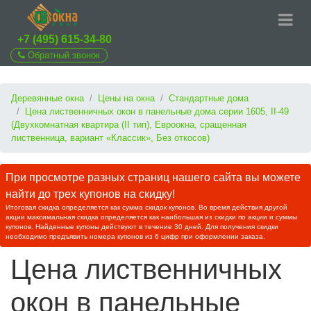
+7 (495) 615-34-80
Обратный звонок
Деревянные окна
Цены на окна
Стандартные дома
Цена лиственничных окон в панельные дома серии 1605, II-49
(Двухкомнатная квартира (II тип), Евроокна, сращенная
лиственница, вариант «Классик», Без откосов)
При просмотре разных страниц нашего сайта вы можете
найти до трех купонов на скидку!
Итоговая скидка определяется как сумма скидок купонов. Во время действия другой
акции максимальная скидка определяется как наибольшая из скидки по акции и суммы
купонов. Найденные купоны действуют в течение 30 дней. Для получения скидки
необходимо предъявить номера купонов из 6 цифр при оформлении заказа.
Цена лиственничных
окон в панельные