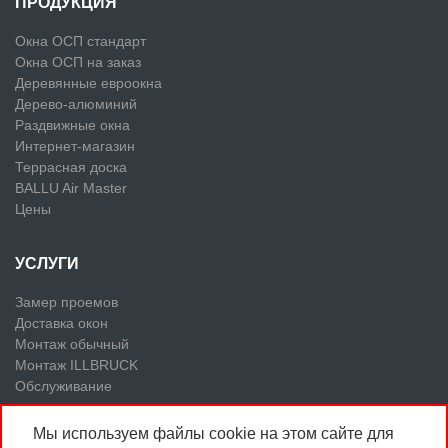
ПРОДУКЦИЯ
Окна ОСП стандарт
Окна ОСП на заказ
Деревянные евроокна
Дерево-алюминий
Раздвижные окна
Интернет-магазин
Террасная доска
BALLU Air Master
Цены
УСЛУГИ
Замер проемов
Доставка окон
Монтаж обычный
Монтаж ILLBRUCK
Обслуживание
Мы используем файлы cookie на этом сайте для