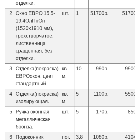
отделки.
2
Окно ЕВРО 15,5-
шт.
1
51700р.
51700р
19,4ОлПпОп
(1520х1910 мм),
трехстворчатое,
лиственница
сращенная, без
отделки.
3
Отделка(покраска)
кв.
10
990р.
9900р
ЕВРОокон, цвет
м.
стандартный
4
Отделка(покраска)
кв.
5
1100р.
5500р
изолирующая.
м
5
Ручка оконная
шт.
5
170р.
850р
металлическая
бронза.
6
Подоконник
пог.
3,8
1080р.
4104р