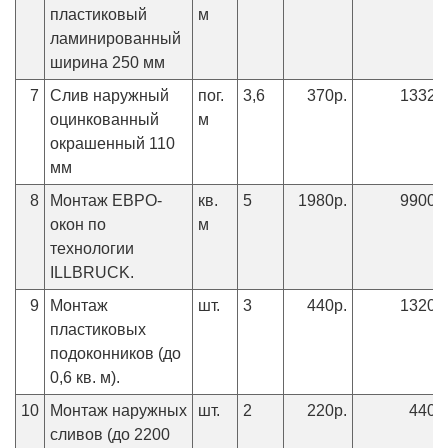
пластиковый
м
ламинированный
ширина 250 мм
7
Слив наружный
пог.
3,6
370р.
1332р
оцинкованный
м
окрашенный 110
мм
8
Монтаж ЕВРО-
кв.
5
1980р.
9900р
окон по
м
технологии
ILLBRUCK.
9
Монтаж
шт.
3
440р.
1320р
пластиковых
подоконников (до
0,6 кв. м).
10
Монтаж наружных
шт.
2
220р.
440р
сливов (до 2200