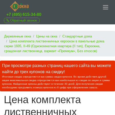
+7 (495) 615-34-80
Обратный звонок
Деревянные окна
Цены на окна
Стандартные дома
Цена комплекта лиственничных евроокон в панельные дома
серии 1605, II-49 (Однокомнатная квартира (II тип), Евроокна,
сращенная лиственница, вариант «Премиум», Без откосов)
При просмотре разных страниц нашего сайта вы можете
найти до трех купонов на скидку!
Итоговая скидка определяется как сумма скидок купонов. Во время действия другой
акции максимальная скидка определяется как наибольшая из скидки по акции и суммы
купонов. Найденные купоны действуют в течение 30 дней. Для получения скидки
необходимо предъявить номера купонов из 6 цифр при оформлении заказа.
Цена комплекта
лиственничных