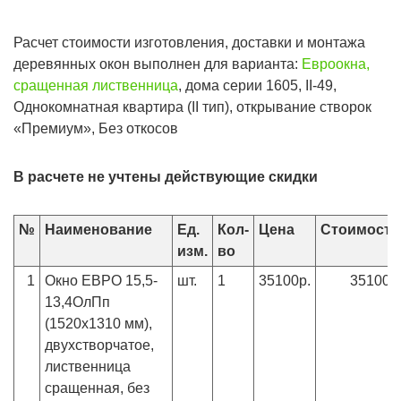
Расчет стоимости изготовления, доставки и монтажа
деревянных окон выполнен для варианта:
Евроокна,
сращенная лиственница
, дома серии 1605, II-49,
Однокомнатная квартира (II тип), открывание створок
«Премиум», Без откосов
В расчете не учтены действующие скидки
№
Наименование
Ед.
Кол-
Цена
Стоимость
изм.
во
1
Окно ЕВРО 15,5-
шт.
1
35100р.
35100р
13,4ОлПп
(1520х1310 мм),
двухстворчатое,
лиственница
сращенная, без