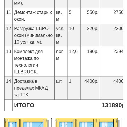
мм).
11
Демонтаж старых
кв.
5
550р.
2750р
окон.
м
12
Разгрузка ЕВРО-
усл.
10
220р.
2200р
окон (минимально
кв.
10 усл. кв. м).
м
13
Комплект для
пог.
12,6
190р.
2394р
монтажа по
м
технологии
ILLBRUCK.
14
Доставка в
шт.
1
4400р.
4400р
пределах МКАД
за ТТК.
ИТОГО
131890р