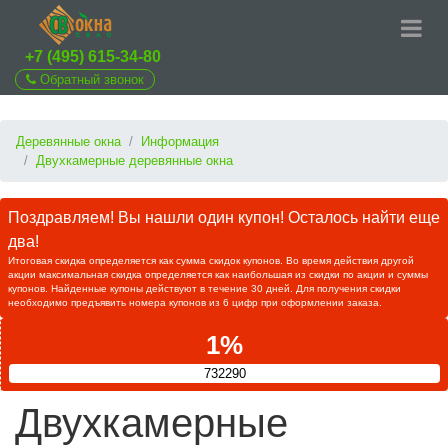
+7 (495) 615-34-80
Обратный звонок
Деревянные окна
Информация
Двухкамерные деревянные окна
Поздравляем! Вы нашли один купон! Осталось найти еще
два!
Итоговая скидка определяется как сумма скидок купонов. Во время действия другой
акции максимальная скидка определяется как наибольшая из скидки по акции и суммы
купонов. Найденные купоны действуют в течение 30 дней. Для получения скидки
необходимо предъявить номера купонов из 6 цифр при оформлении заказа.
1%
732290
Двухкамерные