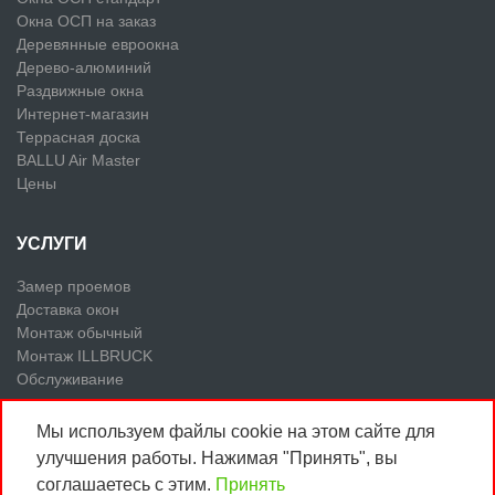
Окна ОСП на заказ
Деревянные евроокна
Дерево-алюминий
Раздвижные окна
Интернет-магазин
Террасная доска
BALLU Air Master
Цены
УСЛУГИ
Замер проемов
Доставка окон
Монтаж обычный
Монтаж ILLBRUCK
Обслуживание
Мы используем файлы cookie на этом сайте для
улучшения работы. Нажимая "Принять", вы
© 2018,
ООО «СВ Окна ВДНХ»
соглашаетесь с этим.
Принять