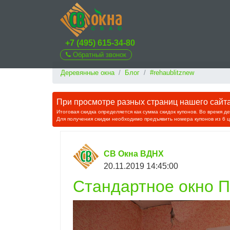
+7 (495) 615-34-80
Обратный звонок
Деревянные окна
Блог
#rehaublitznew
При просмотре разных страниц нашего сайта 
Итоговая скидка определяется как сумма скидок купонов. Во время д
Для получения скидки необходимо предъявить номера купонов из 6 
СВ Окна ВДНХ
20.11.2019 14:45:00
Стандартное окно 