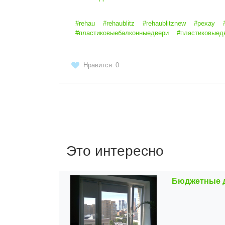
#rehau
#rehaublitz
#rehaublitznew
#рехау
#пластиковыебалконныедвери
#пластиковыед
Нравится
0
Это интересно
Бюджетные д