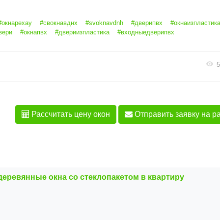
#окнарехау
#свокнавднх
#svoknavdnh
#дверипвх
#окнаизпластик
вери
#окнапвх
#двериизпластика
#входныедверипвх
5
Рассчитать цену окон
Отправить заявку на р
еревянные окна со стеклопакетом в квартиру