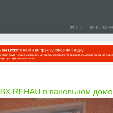
ОКНА
ДОПОЛНЕНИЯ
вы можете найти до трех купонов на скидку!
ействия другой акции максимальная скидка определяется как наибольшая из скидки по акци
цифр при оформлении заказа.
ПВХ REHAU в панельном доме