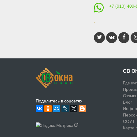
+7 (910) 409-
СВ О
Где ку
Произв
Отзыв
Поделитесь в соцсетях
Блог
Инфор
Персо
СОУТ
Карта 