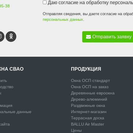
Даю согласие на обработку персонал
85-38
Отправляя сведения, вы даете согласие на обра
персональных данных
.
Отправить заявку
КНА СВАО
ПРОДУКЦИЯ
пить
Окна ОСП стандарт
одство
Окна ОСП на заказ
ы
Деревянные евроокна
Дерево-алюминий
мация
Раздвижные окна
нальные данные
Интернет-магазин
Террасная доска
сайта
BALLU Air Master
Цены