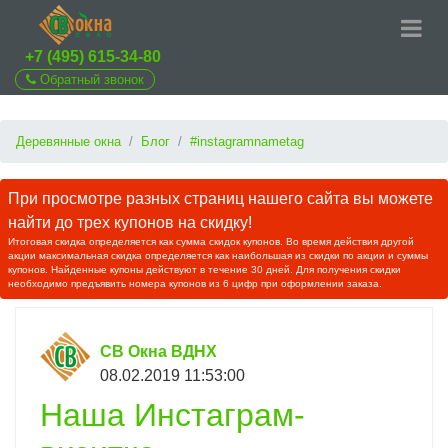
+7 (495) 615-34-80
Обратный звонок
Деревянные окна
Блог
#instagramnametag
При просмотре разных страниц нашего сайта вы можете
найти до трех купонов на скидку!
Итоговая скидка определяется как сумма скидок купонов. Во время действия другой
акции максимальная скидка определяется как наибольшая из скидки по акции и суммы
купонов. Найденные купоны действуют в течение 30 дней. Для получения скидки
необходимо предъявить номера купонов из 6 цифр при оформлении заказа.
СВ Окна ВДНХ
08.02.2019 11:53:00
Наша Инстаграм-