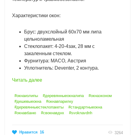
Характеристики окон:
Брус: двухслойный 60х70 мм липа
цельноламельная
Стеклопакет: 4-20-4зак, 28 мм с
закаленным стеклом.
Фурнитура: MACO, Австрия
Уплотнитель: Deventer, 2 контура.
Читать далее
#окнаизлипы
#деревянныеокналипа
#окнаэконом
#дешевыеокна
#окнавпарилку
#деревянныестеклопакеты
#стандартныеокна
#окнавбаню
#свокнавднх
#svoknavdnh
Нравится
16
3264