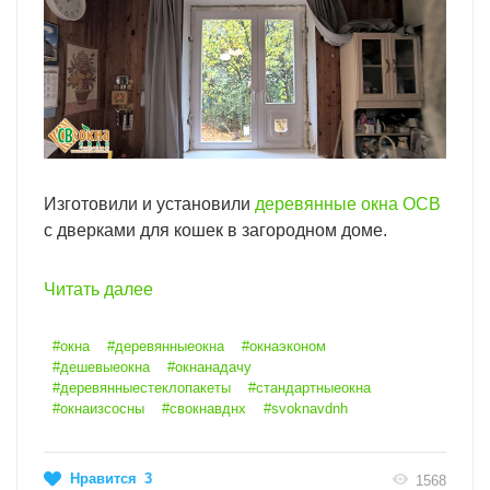
Изготовили и установили
деревянные окна ОСВ
с дверками для кошек в загородном доме.
Читать далее
#окна
#деревянныеокна
#окнаэконом
#дешевыеокна
#окнанадачу
#деревянныестеклопакеты
#стандартныеокна
#окнаизсосны
#свокнавднх
#svoknavdnh
Нравится
3
1568