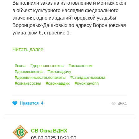
Выполнили заказ на изготовление и монтаж окон
в объект культурного наследия федерального
значения, одно из зданий городской усадьбы
Воронцовых-Дашковых по адресу Воронцовская
улица, дом 6, строение 1.
Читать далее
#окна
#деревянныеокна
#окнаэконом
#дешевыеокна
#окнанадачу
#деревянныестеклопакеты
#стандартныеокна
#окнаизсосны
#свокнавднх
#svoknavdnh
Нравится
4
4564
СВ Окна ВДНХ
05.02.2025 10:21:00