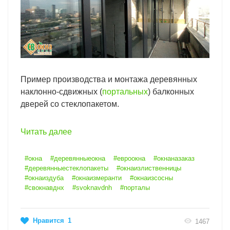
Пример производства и монтажа деревянных
наклонно-сдвижных (
портальных
) балконных
дверей со стеклопакетом.
Читать далее
#окна
#деревянныеокна
#евроокна
#окнаназаказ
#деревянныестеклопакеты
#окнаизлиственницы
#окнаиздуба
#окнаизмеранти
#окнаизсосны
#свокнавднх
#svoknavdnh
#порталы
Нравится
1
1467