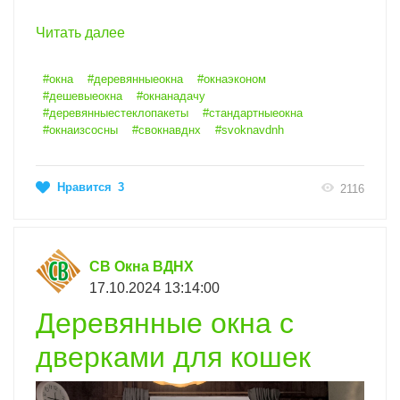
Читать далее
#окна
#деревянныеокна
#окнаэконом
#дешевыеокна
#окнанадачу
#деревянныестеклопакеты
#стандартныеокна
#окнаизсосны
#свокнавднх
#svoknavdnh
Нравится
3
2116
СВ Окна ВДНХ
17.10.2024 13:14:00
Деревянные окна с
дверками для кошек