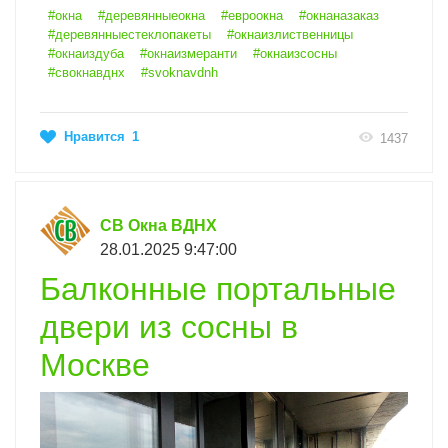
#окна
#деревянныеокна
#евроокна
#окнаназаказ
#деревянныестеклопакеты
#окнаизлиственницы
#окнаиздуба
#окнаизмеранти
#окнаизсосны
#свокнавднх
#svoknavdnh
Нравится
1
1437
СВ Окна ВДНХ
28.01.2025 9:47:00
Балконные портальные
двери из сосны в
Москве