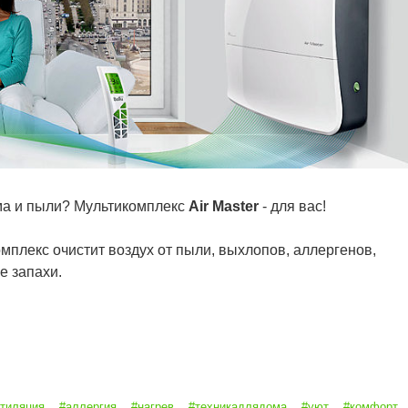
ума и пыли? Мультикомплекс
Air Master
- для вас!
лекс очистит воздух от пыли, выхлопов, аллергенов,
е запахи.
тиляция
#аллергия
#нагрев
#техникадлядома
#уют
#комфорт