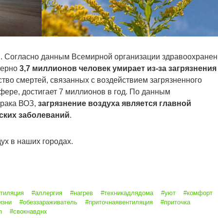
ой. Согласно данным Всемирной организации здравоохране
мерно
3,7 миллионов человек умирает из-за загрязнения
ство смертей, связанных с воздействием загрязненного
сфере, достигает 7 миллионов в год. По данным
 рака ВОЗ,
загрязнение воздуха является главной
ских заболеваний
.
ух в наших городах.
тиляция
#аллергия
#нагрев
#техникадлядома
#уют
#комфорт
изни
#обеззараживатель
#приточнаявентиляция
#приточка
h
#свокнавднх