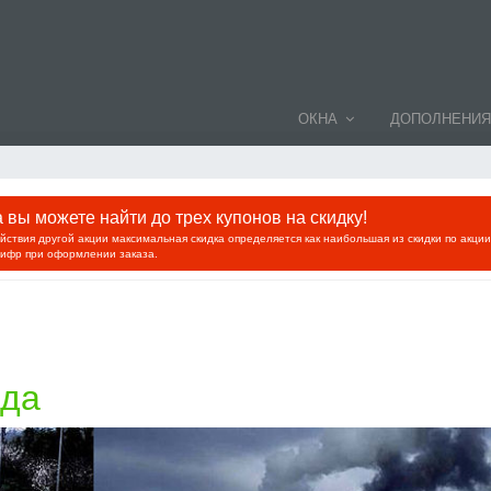
ОКНА
ДОПОЛНЕНИЯ
вы можете найти до трех купонов на скидку!
ействия другой акции максимальная скидка определяется как наибольшая из скидки по акци
цифр при оформлении заказа.
ода