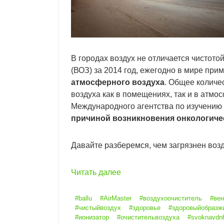
В городах воздух не отличается чистот
(ВОЗ) за 2014 год, ежегодно в мире при
атмосферного воздуха
. Общее количе
воздуха как в помещениях, так и в атмо
Международного агентства по изучению
причиной возникновения онкологиче
Давайте разберемся, чем загрязнен возд
Читать далее
#ballu
#AirMaster
#воздухоочиститель
#вен
#чистыйвоздух
#здоровье
#здоровыйобразж
#ионизатор
#очистительвоздуха
#svoknavdn