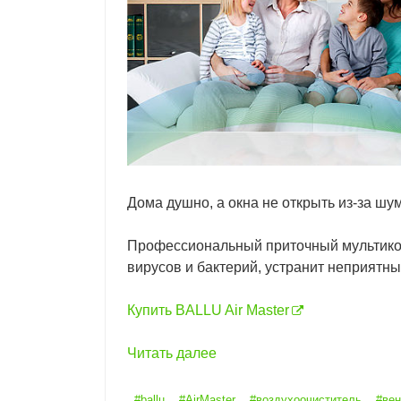
Дома душно, а окна не открыть из-за ш
Профессиональный приточный мультикомп
вирусов и бактерий, устранит неприятны
Купить BALLU Air Master
Читать далее
#ballu
#AirMaster
#воздухоочиститель
#вен