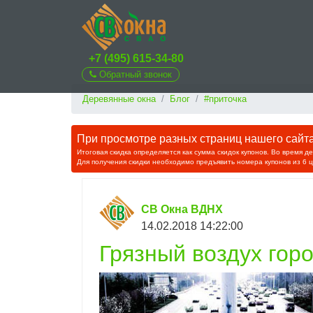
+7 (495) 615-34-80
Обратный звонок
Деревянные окна
Блог
#приточка
При просмотре разных страниц нашего сайта 
Итоговая скидка определяется как сумма скидок купонов. Во время д
Для получения скидки необходимо предъявить номера купонов из 6 
СВ Окна ВДНХ
14.02.2018 14:22:00
Грязный воздух гор