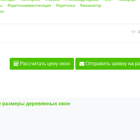
ль
#приточнаявентиляция
#приточка
#ионизатор
нх
4
Рассчитать цену окон
Отправить заявку на р
 размеры деревянных окон