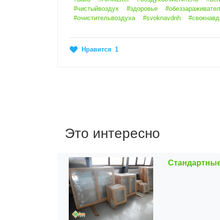
#чистыйвоздух
#здоровье
#обеззараживате
#очистительвоздуха
#svoknavdnh
#свокнавд
Нравится
1
Это интересно
Стандартные