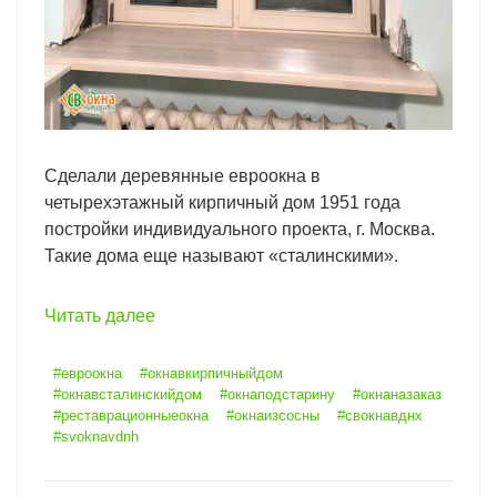
Сделали деревянные евроокна в
четырехэтажный кирпичный дом 1951 года
постройки индивидуального проекта, г. Москва.
Такие дома еще называют «сталинскими».
Читать далее
#евроокна
#окнавкирпичныйдом
#окнавсталинскийдом
#окнаподстарину
#окнаназаказ
#реставрационныеокна
#окнаизсосны
#свокнавднх
#svoknavdnh