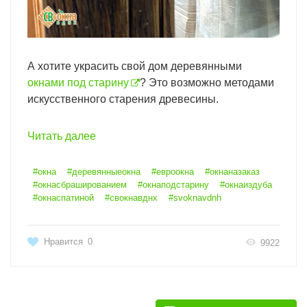
А хотите украсить свой дом деревянными
окнами под старину
? Это возможно методами
искусственного старения древесины.
Читать далее
#окна
#деревянныеокна
#евроокна
#окнаназаказ
#окнасбрашированием
#окнаподстарину
#окнаиздуба
#окнаспатиной
#свокнавднх
#svoknavdnh
Нравится
0
9922