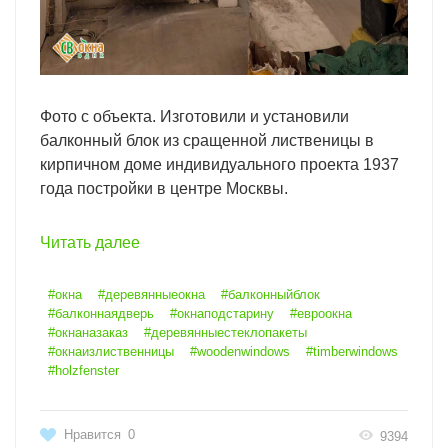
Фото с объекта. Изготовили и установили
балконный блок из сращенной лиственицы в
кирпичном доме индивидуального проекта 1937
года постройки в центре Москвы.
Читать далее
#окна
#деревянныеокна
#балконныйблок
#балконнаядверь
#окнаподстарину
#евроокна
#окнаназаказ
#деревянныестеклопакеты
#окнаизлиственницы
#woodenwindows
#timberwindows
#holzfenster
Нравится
0
9394