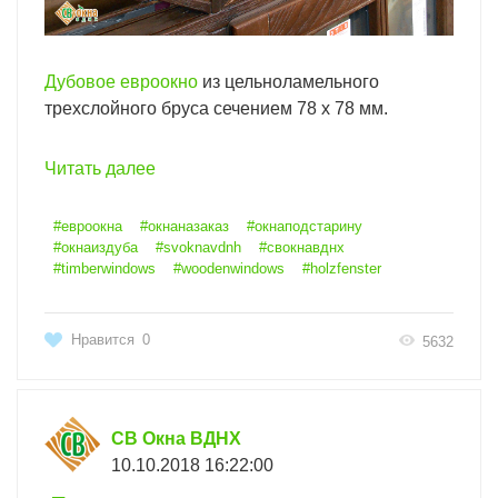
Дубовое евроокно
из цельноламельного
трехслойного бруса сечением 78 х 78 мм.
Читать далее
#евроокна
#окнаназаказ
#окнаподстарину
#окнаиздуба
#svoknavdnh
#свокнавднх
#timberwindows
#woodenwindows
#holzfenster
Нравится
0
5632
СВ Окна ВДНХ
10.10.2018 16:22:00