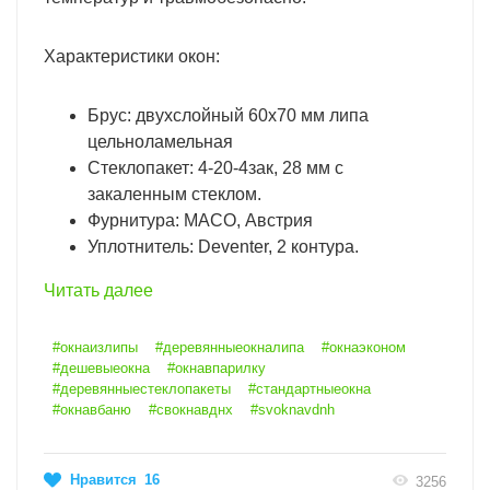
Характеристики окон:
Брус: двухслойный 60х70 мм липа
цельноламельная
Стеклопакет: 4-20-4зак, 28 мм с
закаленным стеклом.
Фурнитура: MACO, Австрия
Уплотнитель: Deventer, 2 контура.
Читать далее
#окнаизлипы
#деревянныеокналипа
#окнаэконом
#дешевыеокна
#окнавпарилку
#деревянныестеклопакеты
#стандартныеокна
#окнавбаню
#свокнавднх
#svoknavdnh
Нравится
16
3256