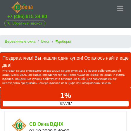
+7 (495) 615-34-80
Обратный звонок
Деревянные окна
Блог
#доборы
Поздравляем! Вы нашли один купон! Осталось найти еще
два!
Итоговая скидка определяется как сумма скидок купонов. Во время действия другой
акции максимальная скидка определяется как наибольшая из скидки по акции и суммы
купонов. Найденные купоны действуют в течение 30 дней. Для получения скидки
необходимо предъявить номера купонов из 6 цифр при оформлении заказа.
1%
627797
СВ Окна ВДНХ