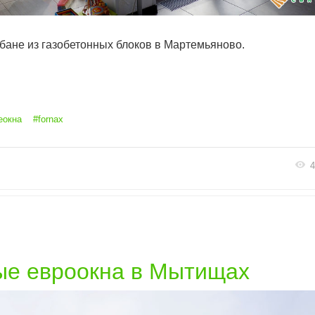
бане из газобетонных блоков в Мартемьяново.
еокна
#fornax
4
е евроокна в Мытищах