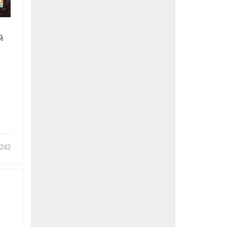
й
242