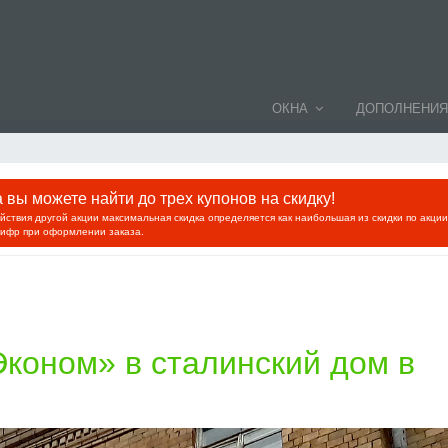
ОКНА
ДОПОЛНЕНИЯ
вы можете найти до трех купонов на скидку!
ействия другой акции максимальная скидка определяется как наибольшая из скидки по акци
цифр при оформлении заказа.
коном» в сталинский дом в