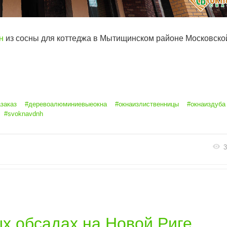
н
из сосны для коттеджа в Мытищинском районе Московско
заказ
#деревоалюминиевыеокна
#окнаизлиственницы
#окнаиздуба
#svoknavdnh
3
х обсадах на Новой Риге