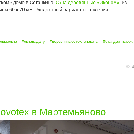
нском» доме в Останкино.
Окна деревянные «Эконом»
, из
ием 60 х 70 мм - бюджетный вариант остекления.
евыеокна
#окнанадачу
#деревянныестеклопакеты
#стандартныеок
4
ovotex в Мартемьяново