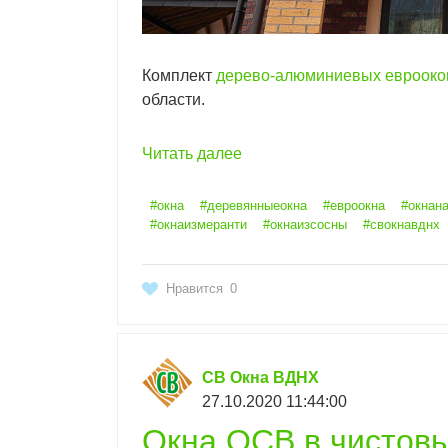
Комплект
дерево-алюминиевых еврооко
области.
Читать далее
#окна
#деревянныеокна
#евроокна
#окнана
#окнаизмеранти
#окнаизсосны
#свокнавднх
Нравится
0
СВ Окна ВДНХ
27.10.2020 11:44:00
Окна ОСВ в чистовы