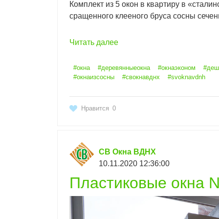
Комплект из 5 окон в квартиру в «стали
сращенного клееного бруса сосны сечен
Читать далее
#окна
#деревянныеокна
#окнаэконом
#деш
#окнаизсосны
#свокнавднх
#svoknavdnh
Нравится
0
СВ Окна ВДНХ
10.11.2020 12:36:00
Пластиковые окна N