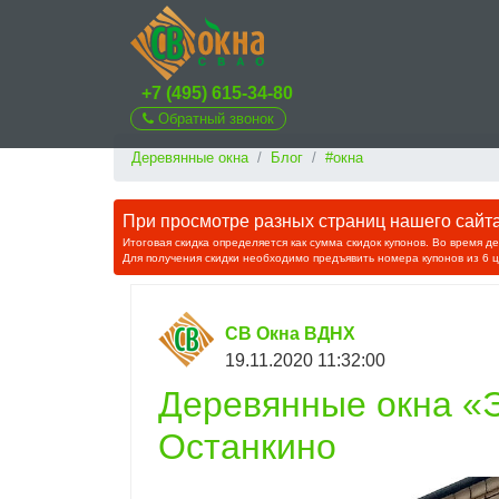
+7 (495) 615-34-80
Обратный звонок
Деревянные окна
Блог
#окна
При просмотре разных страниц нашего сайта 
Итоговая скидка определяется как сумма скидок купонов. Во время д
Для получения скидки необходимо предъявить номера купонов из 6 
СВ Окна ВДНХ
19.11.2020 11:32:00
Деревянные окна «Э
Останкино