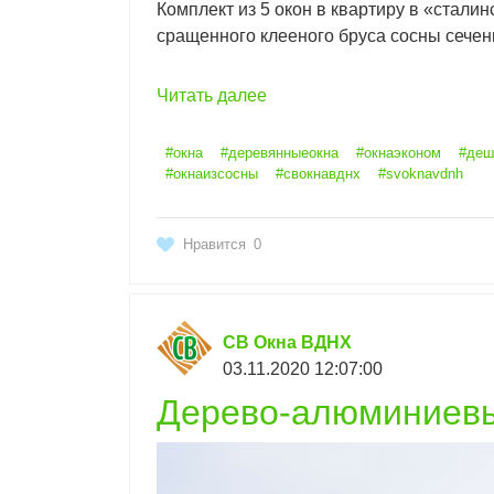
Комплект из 5 окон в квартиру в «стали
сращенного клееного бруса сосны сечен
Читать далее
#окна
#деревянныеокна
#окнаэконом
#деш
#окнаизсосны
#свокнавднх
#svoknavdnh
Нравится
0
СВ Окна ВДНХ
03.11.2020 12:07:00
Дерево-алюминиевы