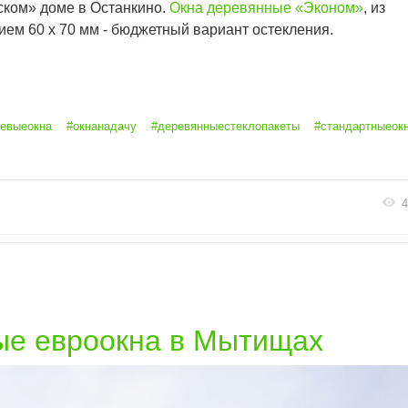
нском» доме в Останкино.
Окна деревянные «Эконом»
, из
ием 60 х 70 мм - бюджетный вариант остекления.
евыеокна
#окнанадачу
#деревянныестеклопакеты
#стандартныеок
4
е евроокна в Мытищах