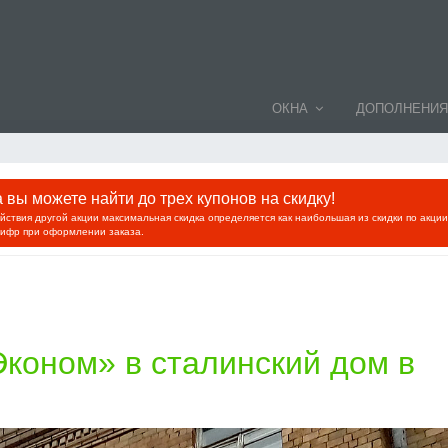
ОКНА
ДОПОЛНЕНИЯ
вы можете найти до трех купонов на скидку!
ействия другой акции максимальная скидка определяется как наибольшая из скидки по акци
цифр при оформлении заказа.
коном» в сталинский дом в