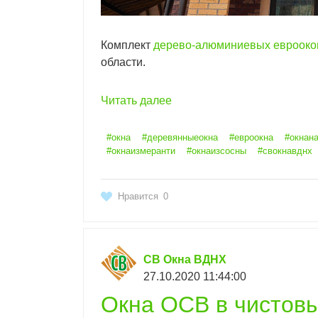
Комплект
дерево-алюминиевых еврооко
области.
Читать далее
#окна
#деревянныеокна
#евроокна
#окнана
#окнаизмеранти
#окнаизсосны
#свокнавднх
Нравится
0
СВ Окна ВДНХ
27.10.2020 11:44:00
Окна ОСВ в чистовы