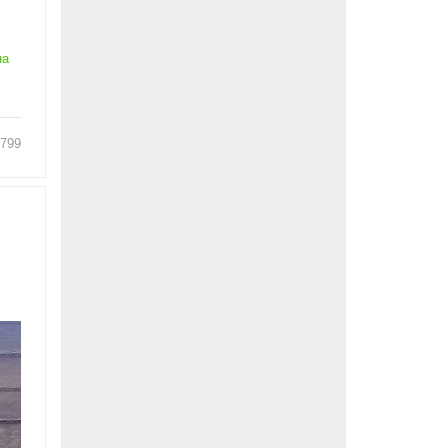
на
799