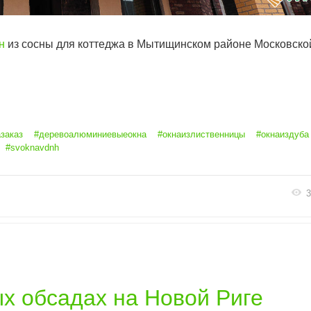
н
из сосны для коттеджа в Мытищинском районе Московско
заказ
#деревоалюминиевыеокна
#окнаизлиственницы
#окнаиздуба
#svoknavdnh
3
х обсадах на Новой Риге