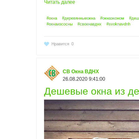
Читать далее
#окна
#деревянныеокна
#окнаэконом
#деш
#окнаизсосны
#свокнавднх
#svoknavdnh
Нравится
0
СВ Окна ВДНХ
26.08.2020 9:41:00
Дешевые окна из де