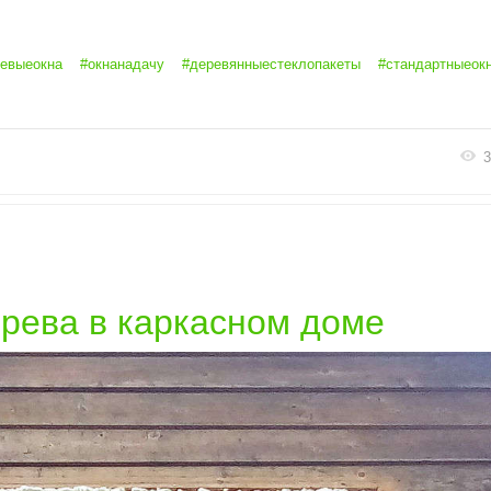
евыеокна
#окнанадачу
#деревянныестеклопакеты
#стандартныеок
3
рева в каркасном доме