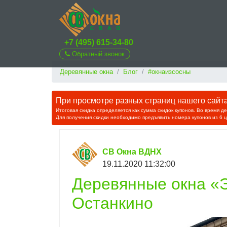
+7 (495) 615-34-80
Обратный звонок
Деревянные окна
Блог
#окнаизсосны
При просмотре разных страниц нашего сайта 
Итоговая скидка определяется как сумма скидок купонов. Во время д
Для получения скидки необходимо предъявить номера купонов из 6 
СВ Окна ВДНХ
19.11.2020 11:32:00
Деревянные окна «Э
Останкино