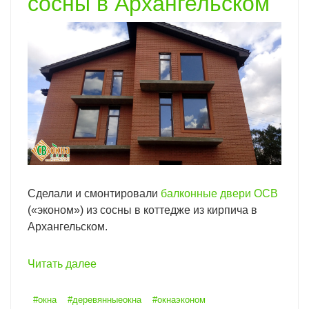
сосны в Архангельском
Сделали и смонтировали
балконные двери ОСВ
(«эконом») из сосны в коттедже из кирпича в
Архангельском.
Читать далее
#окна
#деревянныеокна
#окнаэконом