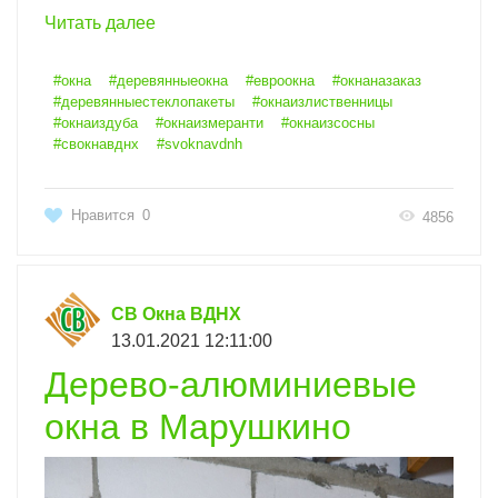
Читать далее
#окна
#деревянныеокна
#евроокна
#окнаназаказ
#деревянныестеклопакеты
#окнаизлиственницы
#окнаиздуба
#окнаизмеранти
#окнаизсосны
#свокнавднх
#svoknavdnh
Нравится
0
4856
СВ Окна ВДНХ
13.01.2021 12:11:00
Дерево-алюминиевые
окна в Марушкино