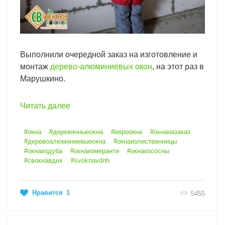
Выполнили очередной заказ на изготовление и
монтаж
дерево-алюминиевых окон
, на этот раз в
Марушкино.
Читать далее
#окна
#деревянныеокна
#евроокна
#окнаназаказ
#деревоалюминиевыеокна
#окнаизлиственницы
#окнаиздуба
#окнаизмеранти
#окнаизсосны
#свокнавднх
#svoknavdnh
Нравится
1
5455