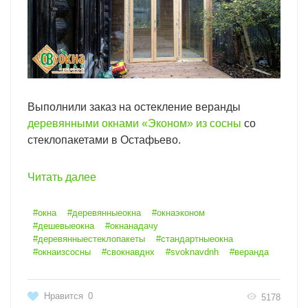
Выполнили заказ на остекление веранды
деревянными окнами «Эконом» из сосны
со
стеклопакетами в Остафьево.
Читать далее
#окна
#деревянныеокна
#окнаэконом
#дешевыеокна
#окнанадачу
#деревянныестеклопакеты
#стандартныеокна
#окнаизсосны
#свокнавднх
#svoknavdnh
#веранда
Нравится
0
5178