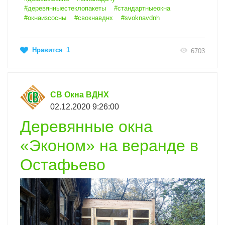
#деревянныестеклопакеты
#стандартныеокна
#окнаизсосны
#свокнавднх
#svoknavdnh
Нравится
1
6703
СВ Окна ВДНХ
02.12.2020 9:26:00
Деревянные окна
«Эконом» на веранде в
Остафьево