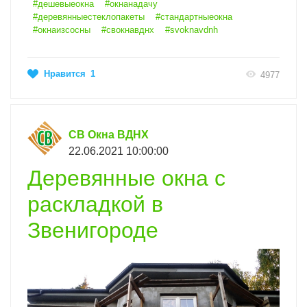
#дешевыеокна
#окнанадачу
#деревянныестеклопакеты
#стандартныеокна
#окнаизсосны
#свокнавднх
#svoknavdnh
Нравится
1
4977
СВ Окна ВДНХ
22.06.2021 10:00:00
Деревянные окна с
раскладкой в
Звенигороде