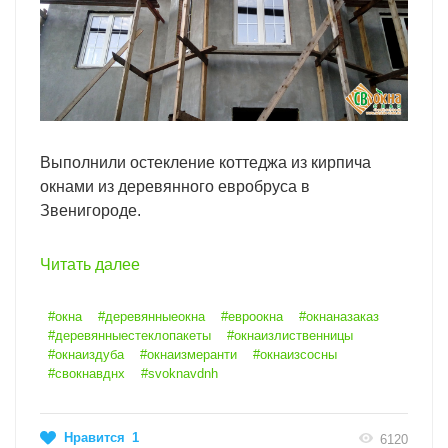
Выполнили остекление коттеджа из кирпича
окнами из деревянного евробруса в
Звенигороде.
Читать далее
#окна
#деревянныеокна
#евроокна
#окнаназаказ
#деревянныестеклопакеты
#окнаизлиственницы
#окнаиздуба
#окнаизмеранти
#окнаизсосны
#свокнавднх
#svoknavdnh
Нравится
1
6120