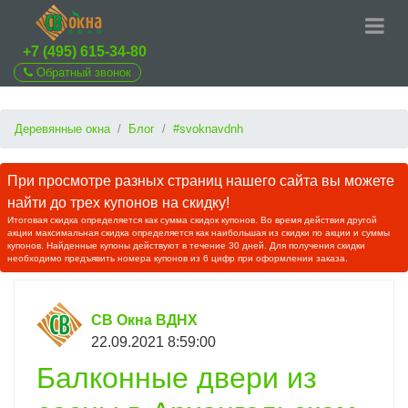
+7 (495) 615-34-80
Обратный звонок
Деревянные окна
Блог
#svoknavdnh
При просмотре разных страниц нашего сайта вы можете
найти до трех купонов на скидку!
Итоговая скидка определяется как сумма скидок купонов. Во время действия другой
акции максимальная скидка определяется как наибольшая из скидки по акции и суммы
купонов. Найденные купоны действуют в течение 30 дней. Для получения скидки
необходимо предъявить номера купонов из 6 цифр при оформлении заказа.
СВ Окна ВДНХ
22.09.2021 8:59:00
Балконные двери из