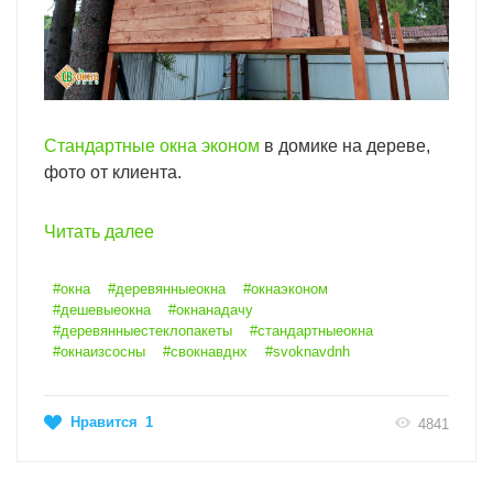
Стандартные окна эконом
в домике на дереве,
фото от клиента.
Читать далее
#окна
#деревянныеокна
#окнаэконом
#дешевыеокна
#окнанадачу
#деревянныестеклопакеты
#стандартныеокна
#окнаизсосны
#свокнавднх
#svoknavdnh
Нравится
1
4841