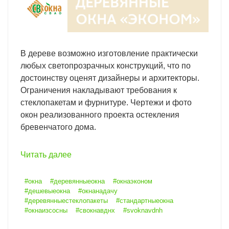
В дереве возможно изготовление практически
любых светопрозрачных конструкций, что по
достоинству оценят дизайнеры и архитекторы.
Ограничения накладывают требования к
стеклопакетам и фурнитуре. Чертежи и фото
окон реализованного проекта остекления
бревенчатого дома.
Читать далее
#окна
#деревянныеокна
#окнаэконом
#дешевыеокна
#окнанадачу
#деревянныестеклопакеты
#стандартныеокна
#окнаизсосны
#свокнавднх
#svoknavdnh