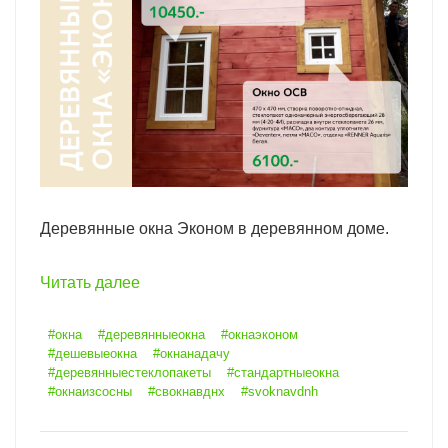
Деревянные окна Эконом в деревянном доме.
Читать далее
#окна
#деревянныеокна
#окнаэконом
#дешевыеокна
#окнанадачу
#деревянныестеклопакеты
#стандартныеокна
#окнаизсосны
#свокнавднх
#svoknavdnh