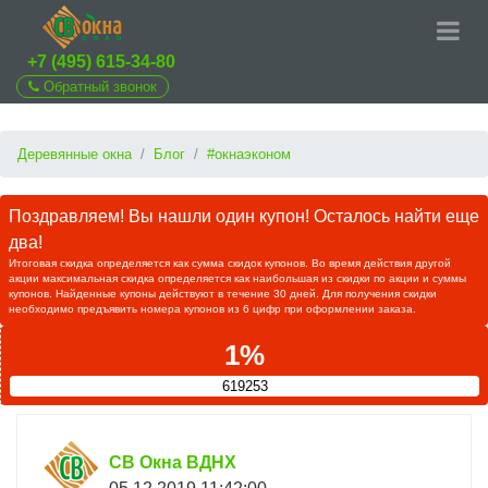
+7 (495) 615-34-80
Обратный звонок
Деревянные окна
Блог
#окнаэконом
Поздравляем! Вы нашли один купон! Осталось найти еще
два!
Итоговая скидка определяется как сумма скидок купонов. Во время действия другой
акции максимальная скидка определяется как наибольшая из скидки по акции и суммы
купонов. Найденные купоны действуют в течение 30 дней. Для получения скидки
необходимо предъявить номера купонов из 6 цифр при оформлении заказа.
1%
619253
СВ Окна ВДНХ