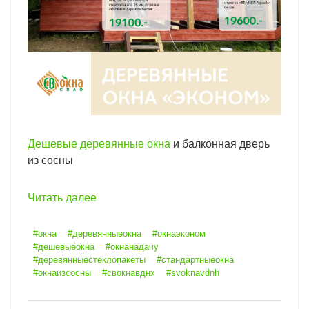
Дешевые деревянные окна
и балконная дверь
из сосны
Читать далее
#окна
#деревянныеокна
#окнаэконом
#дешевыеокна
#окнанадачу
#деревянныестеклопакеты
#стандартныеокна
#окнаизсосны
#свокнавднх
#svoknavdnh