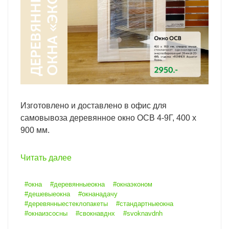
Изготовлено и доставлено в офис для
самовывоза деревянное окно ОСВ 4-9Г, 400 х
900 мм.
Читать далее
#окна
#деревянныеокна
#окнаэконом
#дешевыеокна
#окнанадачу
#деревянныестеклопакеты
#стандартныеокна
#окнаизсосны
#свокнавднх
#svoknavdnh