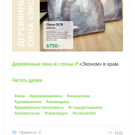
Деревянные окна из сосны
«Эконом» в храм.
Читать далее
#окна
#деревянныеокна
#окнаэконом
#дешевыеокна
#окнанадачу
#деревянныестеклопакеты
#стандартныеокна
#окнаизсосны
#свокнавднх
#svoknavdnh
Нравится
0
4166