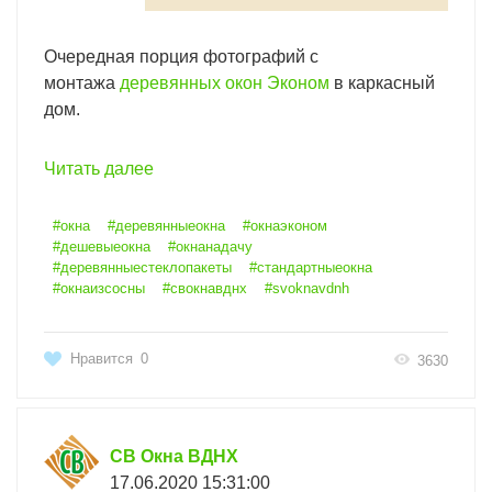
Очередная порция фотографий с
монтажа
деревянных окон Эконом
в каркасный
дом.
Читать далее
#окна
#деревянныеокна
#окнаэконом
#дешевыеокна
#окнанадачу
#деревянныестеклопакеты
#стандартныеокна
#окнаизсосны
#свокнавднх
#svoknavdnh
Нравится
0
3630
СВ Окна ВДНХ
17.06.2020 15:31:00