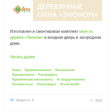
Изготовлен и смонтирован комплект
окон из
дерева «Эконом»
и входная дверь в загородном
доме.
Читать далее
#окна
#деревянныеокна
#окнаэконом
#дешевыеокна
#окнанадачу
#деревянныестеклопакеты
#стандартныеокна
#окнаизсосны
#свокнавднх
#svoknavdnh
Нравится
0
3020