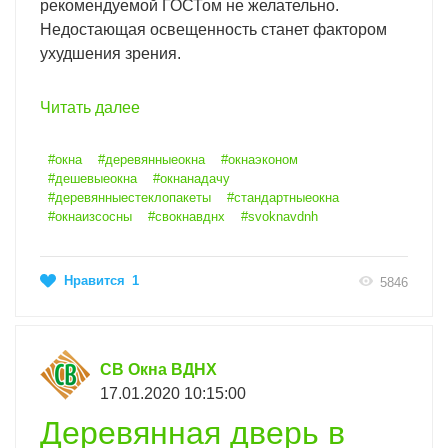
рекомендуемой ГОСТом не желательно.
Недостающая освещенность станет фактором
ухудшения зрения.
Читать далее
#окна
#деревянныеокна
#окнаэконом
#дешевыеокна
#окнанадачу
#деревянныестеклопакеты
#стандартныеокна
#окнаизсосны
#свокнавднх
#svoknavdnh
Нравится
1
5846
СВ Окна ВДНХ
17.01.2020 10:15:00
Деревянная дверь в