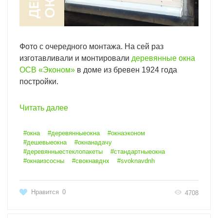
Фото с очередного монтажа. На сей раз
изготавливали и монтировали
деревянные окна
ОСВ «Эконом»
в доме из бревен 1924 года
постройки.
Читать далее
#окна
#деревянныеокна
#окнаэконом
#дешевыеокна
#окнанадачу
#деревянныестеклопакеты
#стандартныеокна
#окнаизсосны
#свокнавднх
#svoknavdnh
Нравится
0
4708