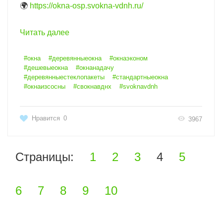
🌍
https://okna-osp.svokna-vdnh.ru/
Читать далее
#окна
#деревянныеокна
#окнаэконом
#дешевыеокна
#окнанадачу
#деревянныестеклопакеты
#стандартныеокна
#окнаизсосны
#свокнавднх
#svoknavdnh
Нравится
0
3967
Страницы:
1
2
3
4
5
6
7
8
9
10