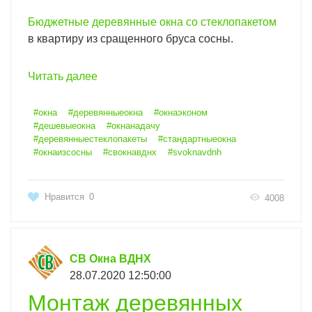
Бюджетные деревянные окна со стеклопакетом
в квартиру из сращенного бруса сосны.
Читать далее
#окна
#деревянныеокна
#окнаэконом
#дешевыеокна
#окнанадачу
#деревянныестеклопакеты
#стандартныеокна
#окнаизсосны
#свокнавднх
#svoknavdnh
Нравится
0
4008
СВ Окна ВДНХ
28.07.2020 12:50:00
Монтаж деревянных