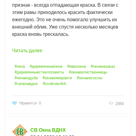
признак - всегда отпадающая краска. В связи с
этим рамы приходилось красить фактически
ежегодно. Это не очень помогало улучшить их
внешний облик. Уже спустя несколько месяцев
краска вновь трескалась.
Читать далее
#окна
#деревянныеокна
#евроокна
#окнаназаказ
#деревянныестеклопакеты
#окнаизлиственницы
#окнаиздуба
#окнаизмеранти
#окнаизсосны
#свокнавднх
#svoknavdnh
Нравится
0
2884
СВ Окна ВДНХ