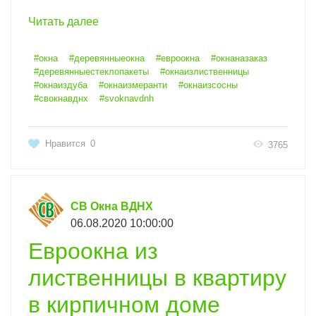
Читать далее
#окна
#деревянныеокна
#евроокна
#окнаназаказ
#деревянныестеклопакеты
#окнаизлиственницы
#окнаиздуба
#окнаизмеранти
#окнаизсосны
#свокнавднх
#svoknavdnh
Нравится
0
3765
СВ Окна ВДНХ
06.08.2020 10:00:00
Евроокна из
лиственницы в квартиру
в кирпичном доме