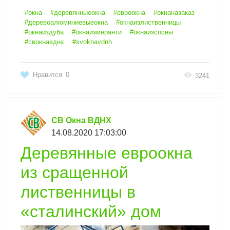
#окна
#деревянныеокна
#евроокна
#окнаназаказ
#деревоалюминиевыеокна
#окнаизлиственницы
#окнаиздуба
#окнаизмеранти
#окнаизсосны
#свокнавднх
#svoknavdnh
Нравится
0
3241
СВ Окна ВДНХ
14.08.2020 17:03:00
Деревянные евроокна
из сращенной
лиственницы в
«сталинский» дом