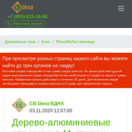
+7 (495) 615-34-80
Обратный звонок
Деревянные окна
Блог
#ОкнаИзЛиственницы
При просмотре разных страниц нашего сайта вы можете
найти до трех купонов на скидку!
Итоговая скидка определяется как сумма скидок купонов. Во время действия другой
акции максимальная скидка определяется как наибольшая из скидки по акции и суммы
купонов. Найденные купоны действуют в течение 30 дней. Для получения скидки
необходимо предъявить номера купонов из 6 цифр при оформлении заказа.
СВ Окна ВДНХ
03.11.2020 12:07:00
Дерево-алюминиевые