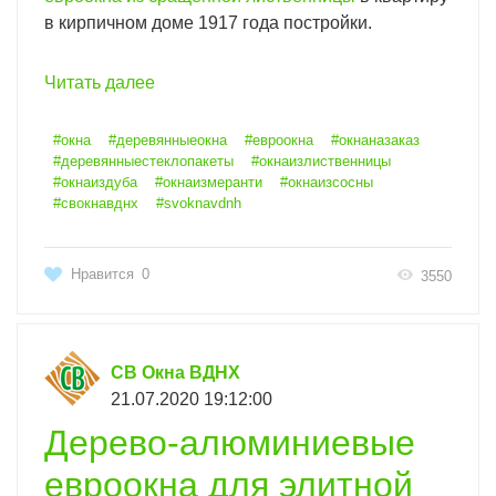
в кирпичном доме 1917 года постройки.
Читать далее
#окна
#деревянныеокна
#евроокна
#окнаназаказ
#деревянныестеклопакеты
#окнаизлиственницы
#окнаиздуба
#окнаизмеранти
#окнаизсосны
#свокнавднх
#svoknavdnh
Нравится
0
3550
СВ Окна ВДНХ
21.07.2020 19:12:00
Дерево-алюминиевые
евроокна для элитной