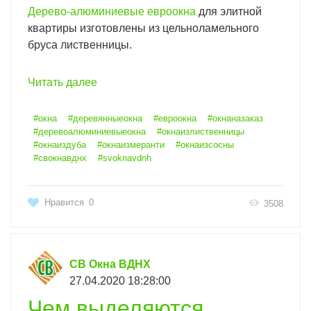
Дерево-алюминиевые евроокна
для элитной
квартиры изготовлены из цельноламельного
бруса лиственницы.
Читать далее
#окна
#деревянныеокна
#евроокна
#окнаназаказ
#деревоалюминиевыеокна
#окнаизлиственницы
#окнаиздуба
#окнаизмеранти
#окнаизсосны
#свокнавднх
#svoknavdnh
Нравится
0
3508
СВ Окна ВДНХ
27.04.2020 18:28:00
Чем выделяются