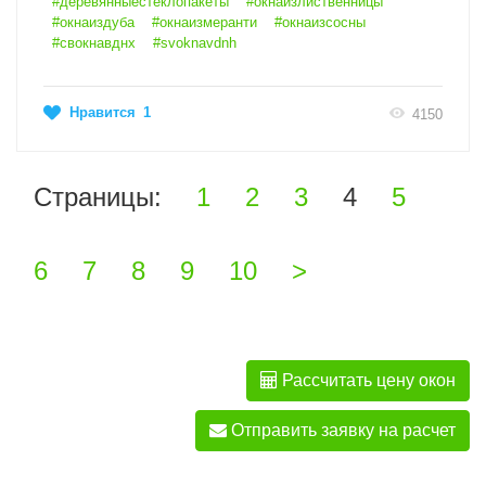
#деревянныестеклопакеты
#окнаизлиственницы
#окнаиздуба
#окнаизмеранти
#окнаизсосны
#свокнавднх
#svoknavdnh
Нравится
1
4150
Страницы:
1
2
3
4
5
6
7
8
9
10
>
Рассчитать цену окон
Отправить заявку на расчет