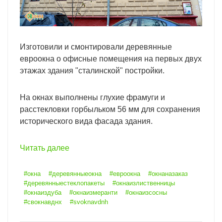
Изготовили и смонтировали деревянные
евроокна о офисные помещения на первых двух
этажах здания "сталинской" постройки.
На окнах выполнены глухие фрамуги и
расстекловки горбыльком 56 мм для сохранения
исторического вида фасада здания.
Читать далее
#окна
#деревянныеокна
#евроокна
#окнаназаказ
#деревянныестеклопакеты
#окнаизлиственницы
#окнаиздуба
#окнаизмеранти
#окнаизсосны
#свокнавднх
#svoknavdnh