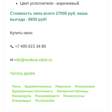
Цвет уплотнителя - коричневый.
Стоимость окна всего 27000 руб, ваша
выгода - 6650 руб!
Купить окно:
📞 +7 495 615 34 80
✉
info@svokna-vdnh.ru
Читать далее
#окна
#деревянныеокна
#евроокна
#окнаназаказ
#деревянныестеклопакеты
#окнаизлиственницы
#окнаиздуба
#окнаизмеранти
#окнаизсосны
#свокнавднх
#svoknavdnh