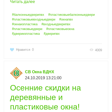
Читать далее
#балконныедверипвх
#пластиковыебалконныедвери
#пластиковыевходныедвери
#окнапвх
#окнаизпластика
#входныедверипвх
#пластиковыедвери
#пластиковыеокна
#двериизпластика
#дверипвх
Нравится
0
4009
СВ Окна ВДНХ
24.10.2019 13:21:00
Осенние скидки на
деревянные и
пластиковые окна!