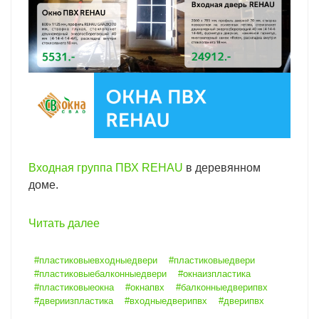
Входная группа ПВХ REHAU
в деревянном
доме.
Читать далее
#пластиковыевходныедвери
#пластиковыедвери
#пластиковыебалконныедвери
#окнаизпластика
#пластиковыеокна
#окнапвх
#балконныедверипвх
#двериизпластика
#входныедверипвх
#дверипвх