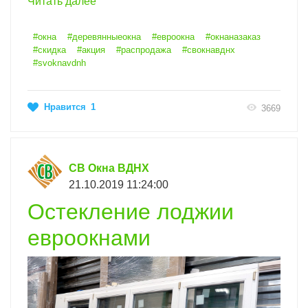
Читать далее
#окна
#деревянныеокна
#евроокна
#окнаназаказ
#скидка
#акция
#распродажа
#свокнавднх
#svoknavdnh
Нравится
1
3669
СВ Окна ВДНХ
21.10.2019 11:24:00
Остекление лоджии
евроокнами