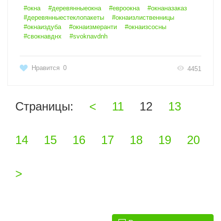
#окна
#деревянныеокна
#евроокна
#окнаназаказ
#деревянныестеклопакеты
#окнаизлиственницы
#окнаиздуба
#окнаизмеранти
#окнаизсосны
#свокнавднх
#svoknavdnh
Нравится
0
4451
Страницы:
<
11
12
13
14
15
16
17
18
19
20
>