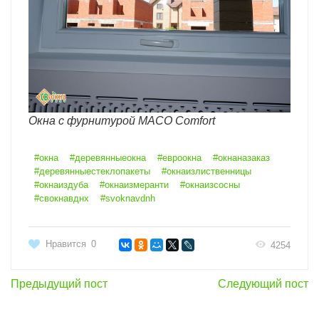
Окна с фурнитурой MACO Comfort
#окна
#деревянныеокна
#евроокна
#окнаназаказ
#деревянныестеклопакеты
#окнаизлиственницы
#окнаиздуба
#окнаизмеранти
#окнаизсосны
#свокнавднх
#svoknavdnh
Нравится
0
4254
Предыдущий пост
Следующий пост