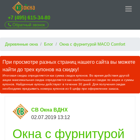
+7 (495) 615-34-80
Обратный звонок
Деревянные окна
Блог
Окна с фурнитурой MACO Comfort
При просмотре разных страниц нашего сайта вы можете
найти до трех купонов на скидку!
Итоговая скидка определяется как сумма скидок купонов. Во время действия другой
акции максимальная скидка определяется как наибольшая из скидки по акции и суммы
купонов. Найденные купоны действуют в течение 30 дней. Для получения скидки
необходимо предъявить номера купонов из 6 цифр при оформлении заказа.
СВ Окна ВДНХ
02.07.2019 13:12
Окна с фурнитурой