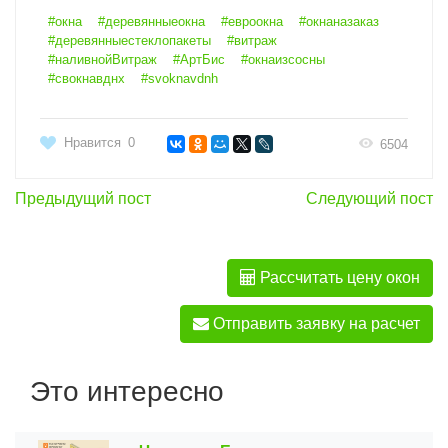
#окна
#деревянныеокна
#евроокна
#окнаназаказ
#деревянныестеклопакеты
#витраж
#наливнойВитраж
#АртБис
#окнаизсосны
#свокнавднх
#svoknavdnh
Нравится
0
6504
Предыдущий пост
Следующий пост
Рассчитать цену окон
Отправить заявку на расчет
Это интересно