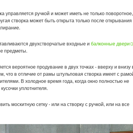
а управляется ручкой и может иметь не только поворотное,
ругая створка может быть открыта только после открывания
апирание.
тавливаются двухстворчатые входные и
балконные двери
ие предметы.
тся вероятное продувание в двух точках - вверху и внизу 
ем, что в отличие от рамы штульповая створка имеет с рамо
ителями. В холодное время года, когда окно полностью не
 кусочки уплотнителя.
ть москитную сетку - или на створку с ручкой, или на все