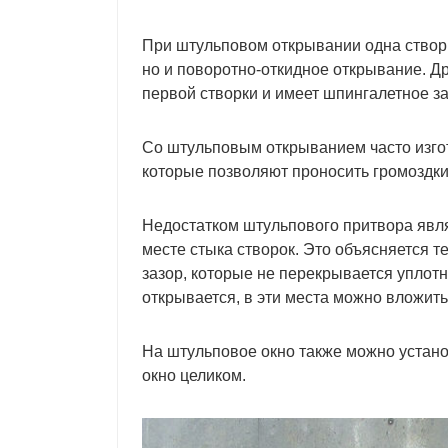
При штульповом открывании одна створк
но и поворотно-откидное открывание. Д
первой створки и имеет шпингалетное з
Со штульповым открыванием часто изго
которые позволяют проносить громоздк
Недостатком штульпового притвора являе
месте стыка створок. Это объясняется т
зазор, которые не перекрывается уплотн
открывается, в эти места можно вложить
На штульповое окно также можно установи
окно целиком.