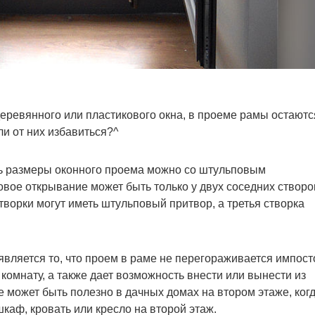
деревянного или пластикового окна, в проеме рамы остаютс
и от них избавиться?^
ть размеры оконного проема можно со штульповым
вое открывание может быть только у двух соседних створо
творки могут иметь штульповый притвор, а третья створка
вляется то, что проем в раме не перегораживается импост
 комнату, а также дает возможность внести или вынести из
 может быть полезно в дачных домах на втором этаже, ког
каф, кровать или кресло на второй этаж.