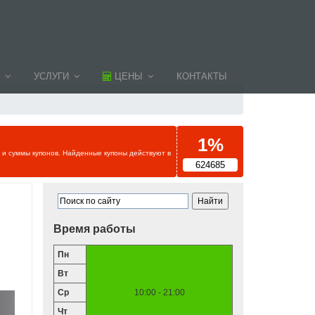
УСЛУГИ
ЦЕНЫ
КОНТАКТЫ
1%
и и суммы купонов. Найденные купоны действуют в
624685
Время работы
Пн
Вт
Ср
10:00 - 21:00
Чт