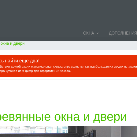
ОКНА
ДОПОЛНЕНИЯ
окна и двери
ь найти еще два!
ействия другой акции максимальная скидка определяется как наибольшая из скидки по акци
ера купонов из 6 цифр при оформлении заказа.
евянные окна и двери