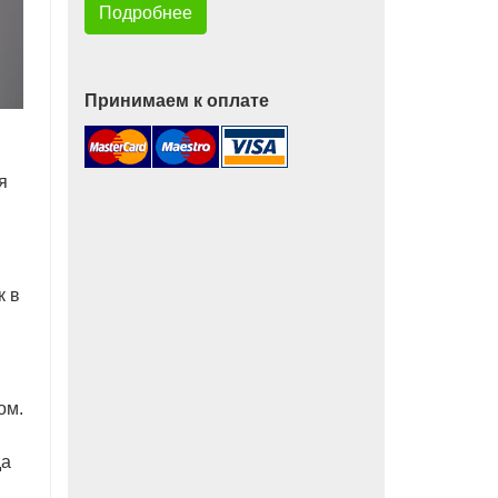
Подробнее
Принимаем к оплате
я
к в
ом.
да