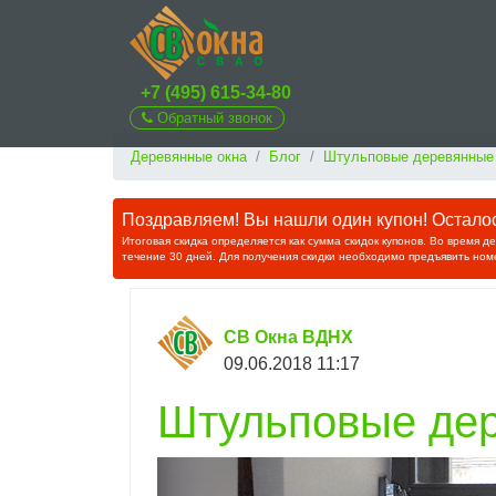
+7 (495) 615-34-80
Обратный звонок
Деревянные окна
Блог
Штульповые деревянные 
Поздравляем! Вы нашли один купон! Осталос
Итоговая скидка определяется как сумма скидок купонов. Во время д
течение 30 дней. Для получения скидки необходимо предъявить ном
СВ Окна ВДНХ
09.06.2018 11:17
Штульповые дер