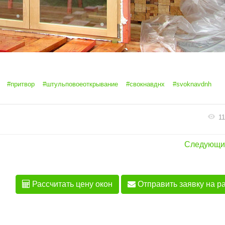
#притвор
#штульповоеоткрывание
#свокнавднх
#svoknavdnh
1
Следующи
Рассчитать цену окон
Отправить заявку на р