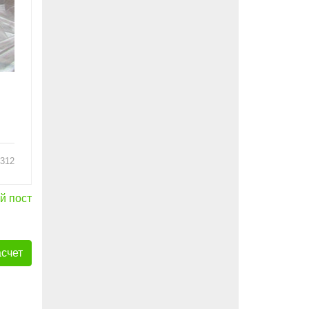
1312
й пост
асчет