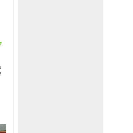
,
в
й