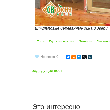
Штульповые деревянные окна и двери
#окна
#деревянныеокна
#окнапвх
#штульп
Нравится
0
Предыдущий пост
Это интересно