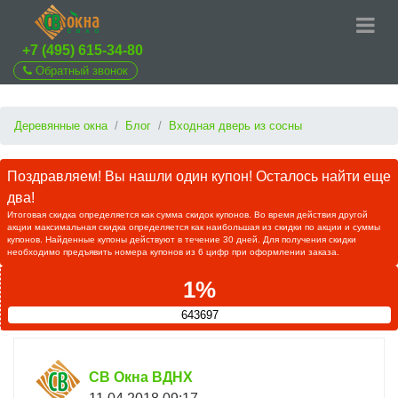
+7 (495) 615-34-80
Обратный звонок
Деревянные окна
Блог
Входная дверь из сосны
Поздравляем! Вы нашли один купон! Осталось найти еще
два!
Итоговая скидка определяется как сумма скидок купонов. Во время действия другой
акции максимальная скидка определяется как наибольшая из скидки по акции и суммы
купонов. Найденные купоны действуют в течение 30 дней. Для получения скидки
необходимо предъявить номера купонов из 6 цифр при оформлении заказа.
1%
643697
СВ Окна ВДНХ