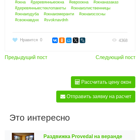
#окна
#деревянныеокна
#евроокна
#окнаназаказ
#деревянныестеклопакеты
#окнаизлиственницы
#окнаиздуба
#окнаизмеранти
#окнаизсосны
#свокнавднх
#svoknavdnh
Нравится
0
4368
Предыдущий пост
Следующий пост
Рассчитать цену окон
Отправить заявку на расчет
Это интересно
Раздвижка Provedal на веранде