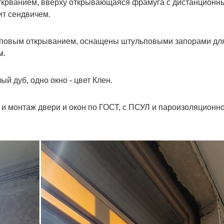
ткрванием, вверху открывающаяся фрамуга с дистанционн
т сендвичем.
льповым открыванием, оснащены штульповыми запорами дл
м.
й дуб, одно окно - цвет Клен.
и монтаж двери и окон по ГОСТ, с ПСУЛ и пароизоляционн