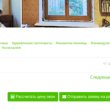
заказ
#деревянныестеклопакеты
#окнаизлиственницы
#окнаиздуба
#svoknavdnh
1
Следующи
Рассчитать цену окон
Отправить заявку на р