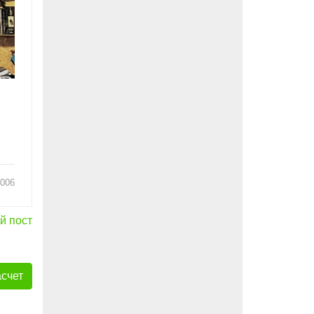
006
й пост
асчет