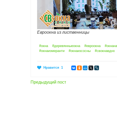
Евроокна из лиственницы
#окна
#деревянныеокна
#евроокна
#окнана
#окнаизмеранти
#окнаизсосны
#свокнавднх
Нравится
1
Предыдущий пост