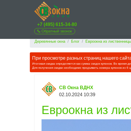
+7 (495) 615-34-80
Обратный звонок
Деревянные окна
Блог
Евроокна из лиственниц
При просмотре разных страниц нашего сайта 
Итоговая скидка определяется как сумма скидок купонов. Во время д
Для получения скидки необходимо предъявить номера купонов из 6 
СВ Окна ВДНХ
02.10.2024 10:39
Евроокна из ли