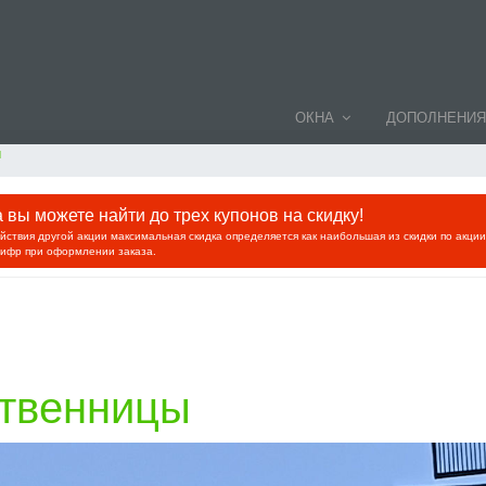
ОКНА
ДОПОЛНЕНИЯ
ы
вы можете найти до трех купонов на скидку!
ействия другой акции максимальная скидка определяется как наибольшая из скидки по акци
цифр при оформлении заказа.
ственницы