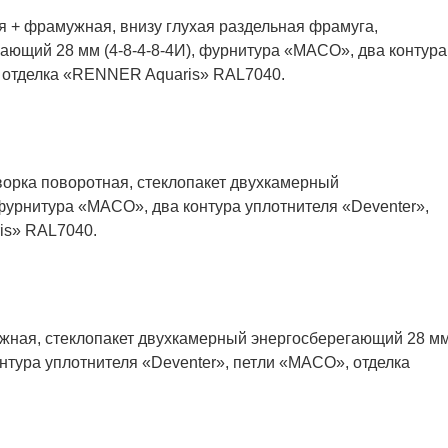
я + фрамужная, внизу глухая раздельная фрамуга,
ающий 28 мм (4-8-4-8-4И), фурнитура «MACO», два контура
, отделка «RENNER Aquaris» RAL7040.
ворка поворотная, стеклопакет двухкамерный
 фурнитура «MACO», два контура уплотнителя «Deventer»,
is» RAL7040.
ужная, стеклопакет двухкамерный энергосберегающий 28 м
онтура уплотнителя «Deventer», петли «MACO», отделка