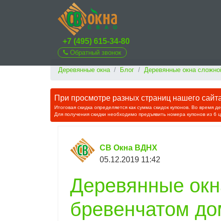
+7 (495) 615-34-80
Обратный звонок
Деревянные окна
Блог
Деревянные окна сложно
При просмотре разных страниц нашего сайта 
Итоговая скидка определяется как сумма скидок купонов. Во время д
Для получения скидки необходимо предъявить номера купонов из 6 
СВ Окна ВДНХ
05.12.2019 11:42
Деревянные окн
бревенчатом до