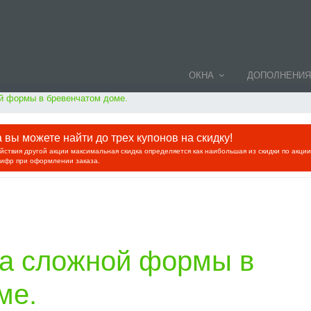
ОКНА
ДОПОЛНЕНИЯ
й формы в бревенчатом доме.
вы можете найти до трех купонов на скидку!
ействия другой акции максимальная скидка определяется как наибольшая из скидки по акци
цифр при оформлении заказа.
а сложной формы в
ме.