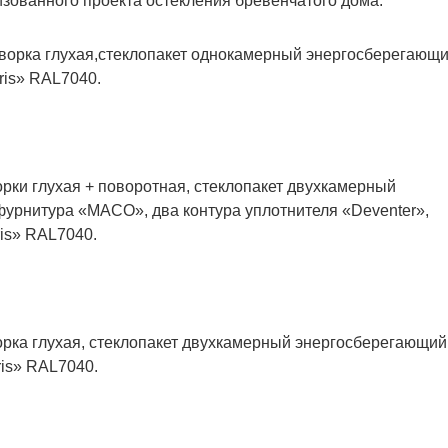
изованного проекта остекления бревенчатого дома.
творка глухая,стеклопакет однокамерный энергосберегающ
ris» RAL7040.
орки глухая + поворотная, стеклопакет двухкамерный
 фурнитура «MACO», два контура уплотнителя «Deventer»,
is» RAL7040.
орка глухая, стеклопакет двухкамерный энергосберегающий
ris» RAL7040.